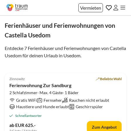
Vermieten
Ferienhäuser und Ferienwohnungen von
Castella Usedom
Entdecke 7 Ferienhäuser und Ferienwohnungen von Castella
Usedom für deinen Urlaub in
Usedom
.
4.7
(8)
Zinnowitz
Beliebte Wahl
Ferienwohnung Zur Sandburg
2 Schlafzimmer· Max. 4 Gäste· 1 Bäder
Gratis WiFi
Fernseher
Rauchen nicht erlaubt
Haustiere und Hunde erlaubt
Geschirrspüler
Schnellantworter
ab EUR 625.-
Zum Angebot
2 Gäste / 7 Nächte