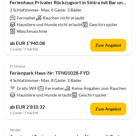
Ferienhaus Privater Rückzugsort in Sintra mit Bar und Garten
3 Schlafzimmer· Max. 6 Gäste· 3 Bäder
Fernseher
Rauchen nicht erlaubt
Haustiere und Hunde nicht erlaubt
Geschirrspüler
Waschmaschine
ab EUR 1’940.08
Zum Angebot
2 Gäste / 7 Nächte
El Tanque
Ferienpark Haus-Nr: TFN01028-FYD
4 Schlafzimmer· Max. 8 Gäste· 3 Bäder
Gratis WiFi
Fernseher
Keine Angaben zum Rauchen
Haustiere und Hunde erlaubt
Geschirrspüler
ab EUR 2’810.32
Zum Angebot
2 Gäste / 7 Nächte
Alcalar