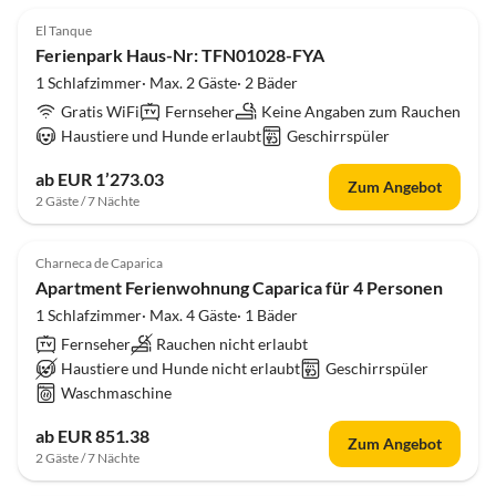
El Tanque
Ferienpark Haus-Nr: TFN01028-FYA
1 Schlafzimmer· Max. 2 Gäste· 2 Bäder
Gratis WiFi
Fernseher
Keine Angaben zum Rauchen
Haustiere und Hunde erlaubt
Geschirrspüler
ab EUR 1’273.03
Zum Angebot
2 Gäste / 7 Nächte
Charneca de Caparica
Apartment Ferienwohnung Caparica für 4 Personen
1 Schlafzimmer· Max. 4 Gäste· 1 Bäder
Fernseher
Rauchen nicht erlaubt
Haustiere und Hunde nicht erlaubt
Geschirrspüler
Waschmaschine
ab EUR 851.38
Zum Angebot
2 Gäste / 7 Nächte