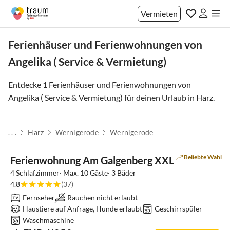
Vermieten
Ferienhäuser und Ferienwohnungen von
Angelika ( Service & Vermietung)
Entdecke 1 Ferienhäuser und Ferienwohnungen von
Angelika ( Service & Vermietung) für deinen Urlaub in
Harz
.
. . .
Harz
Wernigerode
Wernigerode
Top-Inserat
Super-Gastgeber
Beliebte Wahl
Ferienwohnung Am Galgenberg XXL
4 Schlafzimmer· Max. 10 Gäste· 3 Bäder
4.8
(37)
Fernseher
Rauchen nicht erlaubt
Haustiere auf Anfrage, Hunde erlaubt
Geschirrspüler
Waschmaschine