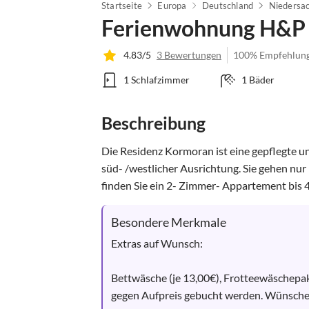
Startseite
Europa
Deutschland
Niedersa
Ferienwohnung H&P 
4.83/5
3 Bewertungen
100% Empfehlun
1 Schlafzimmer
1 Bäder
Beschreibung
Die Residenz Kormoran ist eine gepflegte 
süd- /westlicher Ausrichtung. Sie gehen nur
finden Sie ein 2- Zimmer- Appartement bis 4.
Besondere Merkmale
Extras auf Wunsch:

Bettwäsche (je 13,00€), Frotteewäschepake
gegen Aufpreis gebucht werden. Wünschen 