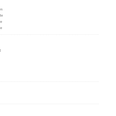
os
te
te
te
g