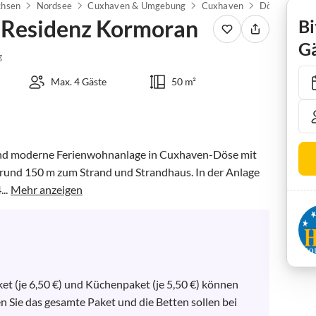
chsen
Nordsee
Cuxhaven & Umgebung
Cuxhaven
Döse
Residenz Kormoran
Bi
Gä
g
Max. 4 Gäste
50 m²
und moderne Ferienwohnanlage in Cuxhaven-Döse mit 
 rund 150 m zum Strand und Strandhaus. In der Anlage 
..
Mehr anzeigen
t (je 6,50 €) und Küchenpaket (je 5,50 €) können 
Sie das gesamte Paket und die Betten sollen bei 