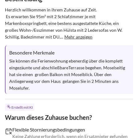
Herzlich willkommen in ihrem Zuhause auf Zeit. 

 Es erwarten Sie 95m² mit 2 Schlafzimmer je mit 
Markenboxspringbett, eine bestens ausgestattete Küche, ein 
großes Wohn-/Esszimmer von Hülsta mit 2 Ledersofas von W. 
Schillig, Badezimmer mit DU,...
Mehr anzeigen
Besondere Merkmale
Sie können die Ferienwohnung ebenerdig über die komplett 
eingezäunte und abschließbareTerrasse begehen. Moselseitig 
hat sie einen  großen Balkon mit Moselblick. Über den 
Anliegerweg vor dem Haus  gelangen Sie in 2 Minuten ans 
Moselufer.
Erstellt mit KI
Warum dieses Zuhause buchen?
Flexible Stornierungsbedingungen
Keine Zahlung erforderlich, wenn ein Ersatzmieter gefunden