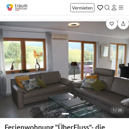
Vermieten
1 / 36
Ferienwohnung "ÜberFluss"- die