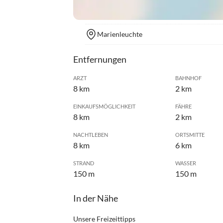
Marienleuchte
Entfernungen
ARZT
BAHNHOF
8 km
2 km
EINKAUFSMÖGLICHKEIT
FÄHRE
8 km
2 km
NACHTLEBEN
ORTSMITTE
8 km
6 km
STRAND
WASSER
150 m
150 m
In der Nähe
Unsere Freizeittipps