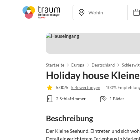
Startseite
Europa
Deutschland
Schleswig
Holiday house Klein
5.00/5
5 Bewertungen
100% Empfehlun
2 Schlafzimmer
1 Bäder
Beschreibung
Der Kleine Seehund. Eintreten und sich wohlf
Detail eingerichtetem Ferienhaus in Marienle