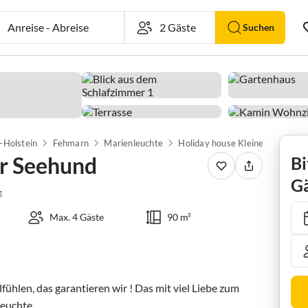
Anreise
-
Abreise
Suchen
-Holstein
Fehmarn
Marienleuchte
Holiday house Kleiner Seehund
er Seehund
Bi
Gä
g
Max. 4 Gäste
90 m²
ühlen, das garantieren wir ! Das mit viel Liebe zum 
uchte. 
