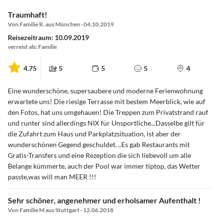
Traumhaft!
Von Familie R. aus München · 04.10.2019
Reisezeitraum: 10.09.2019
verreist als: Familie
4.75
5
5
5
4
Eine wunderschöne, supersaubere und moderne Ferienwohnung
erwartete uns! Die riesige Terrasse mit bestem Meerblick, wie auf
den Fotos, hat uns umgehauen! Die Treppen zum Privatstrand rauf
und runter sind allerdings NIX für Unsportliche...Dasselbe gilt für
die Zufahrt zum Haus und Parkplatzsituation, ist aber der
wunderschönen Gegend geschuldet. ..Es gab Restaurants mit
Gratis-Transfers und eine Rezeption die sich liebevoll um alle
Belange kümmerte, auch der Pool war immer tiptop, das Wetter
passte,was will man MEER !!!
Sehr schöner, angenehmer und erholsamer Aufenthalt !
Von Familie M aus Stuttgart · 12.06.2018