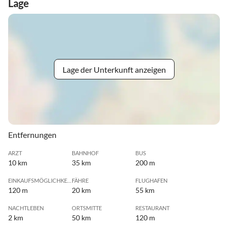
Lage
Lage der Unterkunft anzeigen
Entfernungen
ARZT
BAHNHOF
BUS
10 km
35 km
200 m
EINKAUFSMÖGLICHKEIT
FÄHRE
FLUGHAFEN
120 m
20 km
55 km
NACHTLEBEN
ORTSMITTE
RESTAURANT
2 km
50 km
120 m