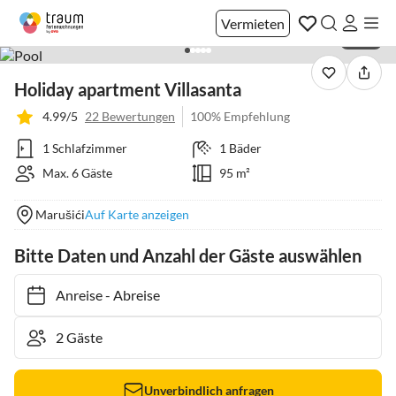
Vermieten
1 / 42
Holiday apartment Villasanta
4.99/5
22 Bewertungen
100% Empfehlung
1 Schlafzimmer
1 Bäder
Max. 6 Gäste
95 m²
Marušići
Auf Karte anzeigen
Bitte Daten und Anzahl der Gäste auswählen
Anreise
-
Abreise
Unverbindlich anfragen