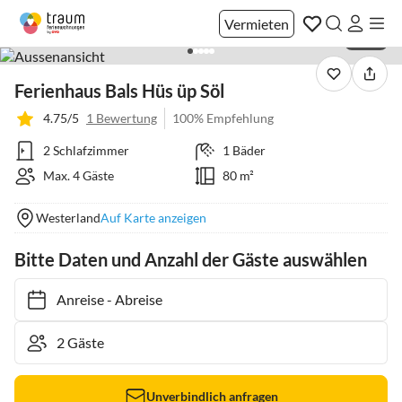
Vermieten
1 / 36
Ferienhaus Bals Hüs üp Söl
4.75/5
1 Bewertung
100% Empfehlung
2 Schlafzimmer
1 Bäder
Max. 4 Gäste
80 m²
Westerland
Auf Karte anzeigen
Bitte Daten und Anzahl der Gäste auswählen
Anreise
-
Abreise
Unverbindlich anfragen