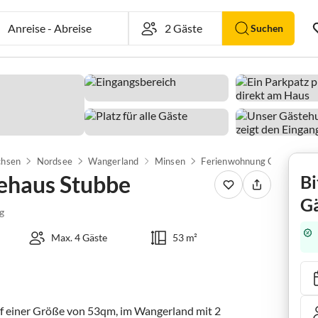
Anreise
-
Abreise
Suchen
chsen
Nordsee
Wangerland
Minsen
ehaus Stubbe
Bi
Gä
g
Max. 4 Gäste
53 m²
 einer Größe von 53qm, im Wangerland mit 2 