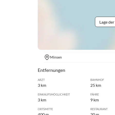
Lage der
Minsen
Entfernungen
ARZT
BAHNHOF
3 km
25 km
EINKAUFSMÖGLICHKEIT
FÄHRE
3 km
9 km
ORTSMITTE
RESTAURANT
400 m
20 m