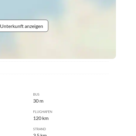
 Unterkunft anzeigen
BUS
30 m
FLUGHAFEN
120 km
STRAND
3.5 km