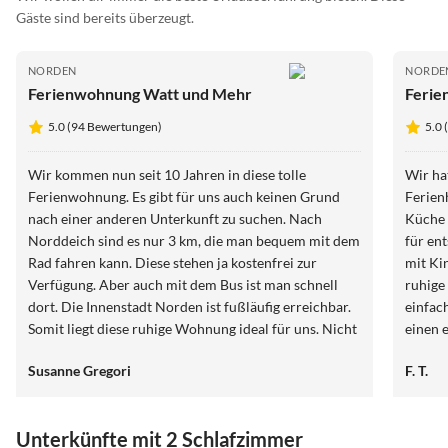
Gäste sind bereits überzeugt.
NORDEN
NORDE
Ferienwohnung Watt und Mehr
Feri
5.0 (94 Bewertungen)
5.0
Wir kommen nun seit 10 Jahren in diese tolle
Wir ha
Ferienwohnung. Es gibt für uns auch keinen Grund
Ferien
nach einer anderen Unterkunft zu suchen. Nach
Küche 
Norddeich sind es nur 3 km, die man bequem mit dem
für en
Rad fahren kann. Diese stehen ja kostenfrei zur
mit Ki
Verfügung. Aber auch mit dem Bus ist man schnell
ruhige
dort. Die Innenstadt Norden ist fußläufig erreichbar.
einfac
Somit liegt diese ruhige Wohnung ideal für uns. Nicht
einen 
nur eine sauber, gepflegte Wohnung erwartet den
Susanne Gregori
F. T.
Gast, auch die Eigentümer schauen mehrfach im Jahr,
dass alles gepflegt und in Ordnung ist. Wir kommen
immer wieder gerne.
Unterkünfte mit 2 Schlafzimmer