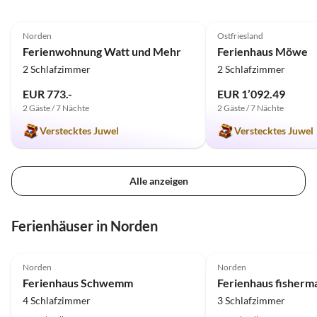
5.0
(94)
4.9
(11)
Norden
Ostfriesland
Ferienwohnung Watt und Mehr
Ferienhaus Möwe
2 Schlafzimmer
2 Schlafzimmer
EUR 773.-
EUR 1’092.49
2 Gäste / 7 Nächte
2 Gäste / 7 Nächte
Verstecktes Juwel
Verstecktes Juwel
Alle anzeigen
Ferienhäuser in Norden
5.0
(47)
Top-Inserat
5.0
(29)
Norden
Norden
Ferienhaus Schwemm
Ferienhaus fisherm
4 Schlafzimmer
3 Schlafzimmer