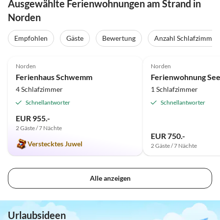
Ausgewählte Ferienwohnungen am Strand in
Norden
Empfohlen
Gäste
Bewertung
Anzahl Schlafzimmer
5.0
(47)
Top-Inserat
4.9
(23)
Norden
Norden
Ferienhaus Schwemm
Ferienwohnung See
4 Schlafzimmer
1 Schlafzimmer
Schnellantworter
Schnellantworter
EUR 955.-
2 Gäste / 7 Nächte
EUR 750.-
Verstecktes Juwel
2 Gäste / 7 Nächte
Alle anzeigen
Urlaubsideen