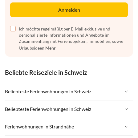
Anmelden
Ich möchte regelmäßig per E-Mail exklusive und
personalisierte Informationen und Angebote im
Zusammenhang mit Ferienobjekten, Immobilien, sowie
Urlaubsideen
Mehr
Beliebte Reiseziele in Schweiz
Beliebteste Ferienwohnungen in Schweiz
Ferienwohnungen in Schweiz
Beliebteste Ferienwohnungen in Schweiz
Ferienwohnungen in Wallis
Ferienwohnungen in Schweiz
Ferienwohnungen in Strandnähe
Ferienwohnungen in Saas-Fee / Saastal
Ferienwohnungen in Wallis