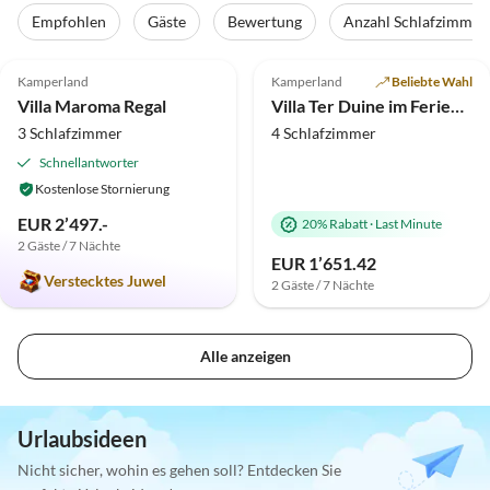
Empfohlen
Gäste
Bewertung
Anzahl Schlafzimmer
5.0
(12)
4.6
(4)
Kamperland
Kamperland
Beliebte Wahl
Villa Maroma Regal
Villa Ter Duine im Ferienpark de Banjaard
3 Schlafzimmer
4 Schlafzimmer
Schnellantworter
Kostenlose Stornierung
EUR 2’497.-
20% Rabatt
·
Last Minute
2 Gäste / 7 Nächte
EUR 1’651.42
Verstecktes Juwel
2 Gäste / 7 Nächte
Alle anzeigen
Urlaubsideen
Nicht sicher, wohin es gehen soll? Entdecken Sie