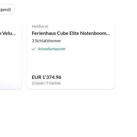
igend)
Top-Inserat
4.9
(4)
Top-Inserat
Hulshorst
Strand-Ferienhaus direkt am Veluwemeer
Ferienhaus Cube Elite Notenboom 11
3 Schlafzimmer
Schnellantworter
EUR 1’374.96
2 Gäste / 7 Nächte