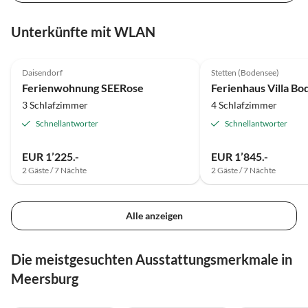
Unterkünfte mit WLAN
5.0
(10)
5.0
(4)
Daisendorf
Stetten (Bodensee)
Auszeichnung 2025
Ferienwohnung SEERose
Ferienhaus Villa Bo
3 Schlafzimmer
4 Schlafzimmer
Schnellantworter
Schnellantworter
EUR 1’225.-
EUR 1’845.-
2 Gäste / 7 Nächte
2 Gäste / 7 Nächte
Alle anzeigen
Die meistgesuchten Ausstattungsmerkmale in
Meersburg