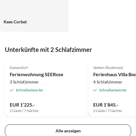
Kees Corbet
Unterkünfte mit 2 Schlafzimmer
5.0
(10)
5.0
(4)
Daisendorf
Stetten (Bodensee)
Auszeichnung 2025
Ferienwohnung SEERose
Ferienhaus Villa Bo
3 Schlafzimmer
4 Schlafzimmer
Schnellantworter
Schnellantworter
EUR 1’225.-
EUR 1’845.-
2 Gäste / 7 Nächte
2 Gäste / 7 Nächte
Alle anzeigen