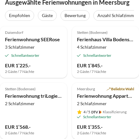
Ausgewählte Ferienwohnungen in Meersburg
Empfohlen
Gäste
Bewertung
Anzahl Schlafzimmer
5.0
(10)
5.0
(4)
Top-Inserat
Daisendorf
Stetten (Bodensee)
Auszeichnung 2025
Ferienwohnung SEERose
Ferienhaus Villa Bodenseeblick
3 Schlafzimmer
4 Schlafzimmer
Schnellantworter
Schnellantworter
EUR 1’225.-
EUR 1’845.-
2 Gäste / 7 Nächte
2 Gäste / 7 Nächte
4.6
(2)
5.0
(1)
Top-Inserat
Stetten (Bodensee)
Meersburg
Beliebte Wahl
Ferienwohnung triLogie-Maulbeere
Ferienwohnung Appartment Kränkel4
2 Schlafzimmer
2 Schlafzimmer
4
/ 5
Klassifizierung
Schnellantworter
EUR 1’568.-
EUR 1’355.-
2 Gäste / 7 Nächte
2 Gäste / 7 Nächte