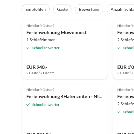
Empfohlen
Gäste
Bewertung
Anzahl Schl
5.0
(124)
Top-Inserat
5.0
Niendorf (Ostsee)
Niendorf (
Ferienwohnung Möwennest
Ferien
1 Schlafzimmer
2 Schlaf
Schnellantworter
Schnel
EUR 940.-
EUR 1’0
2 Gäste / 7 Nächte
2 Gäste / 
4.8
(1)
Top-Inserat
5.0
Niendorf (Ostsee)
Niendorf (
Ferienwohnung 4Hafenzeiten - NIE.10 Gertrud II
2 Schlaf
Schnellantworter
Schnel