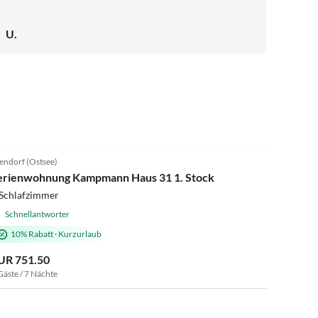
U.
5.0
(11)
endorf (Ostsee)
erienwohnung Kampmann Haus 31 1. Stock
 Schlafzimmer
Schnellantworter
10% Rabatt
·
Kurzurlaub
UR 751.50
Gäste / 7 Nächte