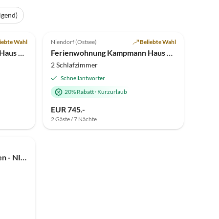
igend)
Top-Inserat
5.0
(4)
Top-Inserat
iebte Wahl
Niendorf (Ostsee)
Beliebte Wahl
Ferienwohnung Kampmann Haus 31 1. Stock
Ferienwohnung Kampmann Haus 35 1. Stock
2 Schlafzimmer
Schnellantworter
20% Rabatt
·
Kurzurlaub
EUR 745.-
2 Gäste / 7 Nächte
Top-Inserat
Ferienwohnung 4Hafenzeiten - NIE.13 Eva