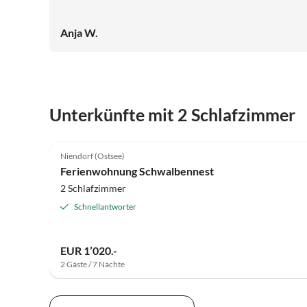
Anja W.
Unterkünfte mit 2 Schlafzimmer
5.0
(89)
Niendorf (Ostsee)
Ferienwohnung Schwalbennest
2 Schlafzimmer
Schnellantworter
EUR 1’020.-
2 Gäste / 7 Nächte