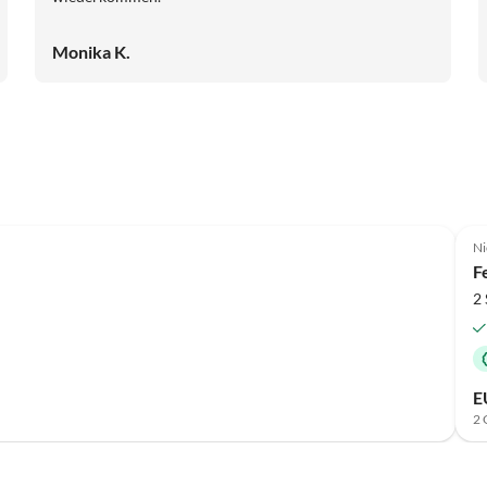
Monika K.
Top-Inserat
Ni
F
2
E
2 