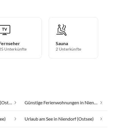
Fernseher
Sauna
25 Unterkünfte
2 Unterkünfte
Familienfreundlich in Niendorf (Ostsee)
Günstige Ferienwohnungen in Niendorf (Ostsee)
ee)
Urlaub am See in Niendorf (Ostsee)