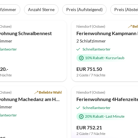
afzimmer
Anzahl Sterne
Preis (Aufsteigend)
Preis (Abste
(89)
Top-Inserat
5.0
(11)
Ostsee)
Niendorf (Ostsee)
Bel
wohnung Schwalbennest
zimmer
2 Schlafzimmer
lantworter
Schnellantworter
10% Rabatt
·
Kurzurlaub
20.-
EUR 751.50
7 Nächte
2 Gäste / 7 Nächte
(1)
5.0
(1)
Ostsee)
Beliebte Wahl
Niendorf (Ostsee)
Ferienwohnung Machedanz am Hafen
zimmer
Schnellantworter
lantworter
20% Rabatt
·
Last Minute
EUR 752.21
2 Gäste / 7 Nächte