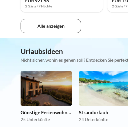
EUR 921.96
EUR 1’0
2 Gäste / 7 Nächte
2 Gäste / 
Alle anzeigen
Urlaubsideen
Nicht sicher, wohin es gehen soll? Entdecken Sie perfe
Günstige Ferienwohnungen
Strandurlaub
25 Unterkünfte
24 Unterkünfte