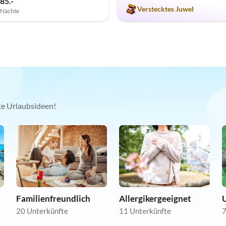
85.-
Verstecktes Juwel
7 Nächte
kte Urlaubsideen!
Familienfreundlich
Allergikergeeignet
U
20 Unterkünfte
11 Unterkünfte
7