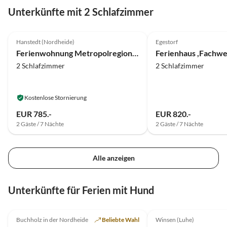
Unterkünfte mit 2 Schlafzimmer
5.0
(51)
5.0
(8)
Hanstedt (Nordheide)
Egestorf
Ferienwohnung Metropolregion Hamburg
2 Schlafzimmer
2 Schlafzimmer
Kostenlose Stornierung
EUR 785.-
EUR 820.-
2 Gäste / 7 Nächte
2 Gäste / 7 Nächte
Alle anzeigen
Unterkünfte für Ferien mit Hund
5.0
(34)
5.0
(28)
Buchholz in der Nordheide
Beliebte Wahl
Winsen (Luhe)
Auszeichnung 2025