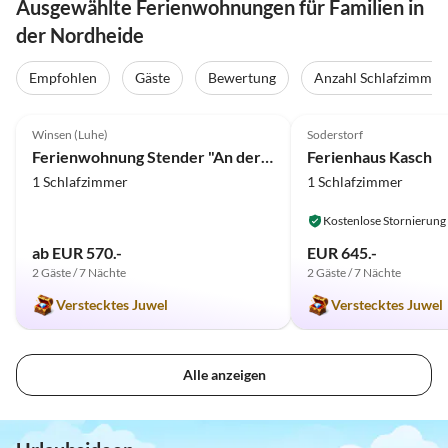
Ausgewählte Ferienwohnungen für Familien in
der Nordheide
Empfohlen
Gäste
Bewertung
Anzahl Schlafzimmer
5.0
(17)
Top-Inserat
5.0
(12)
Winsen (Luhe)
Soderstorf
Ferienwohnung Stender "An der olen Au"
Ferienhaus Kasch
1 Schlafzimmer
1 Schlafzimmer
Kostenlose Stornierung
ab EUR 570.-
EUR 645.-
2 Gäste / 7 Nächte
2 Gäste / 7 Nächte
Verstecktes Juwel
Verstecktes Juwel
Alle anzeigen