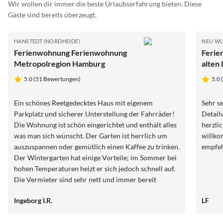
Wir wollen dir immer die beste Urlaubserfahrung bieten. Diese
Gäste sind bereits überzeugt.
HANSTEDT (NORDHEIDE)
NEU W
Ferienwohnung Ferienwohnung
Feri
Metropolregion Hamburg
alten
5.0 (51 Bewertungen)
5.0
Ein schönes Reetgedecktes Haus mit eigenem
Sehr se
Parkplatz und sicherer Unterstellung der Fahrräder!
Detail
Die Wohnung ist schön eingerichtet und enthält alles
herzli
was man sich wünscht. Der Garten ist herrlich um
willko
auszuspannen oder gemütlich einen Kaffee zu trinken.
empfeh
Der Wintergarten hat einige Vorteile; im Sommer bei
hohen Temperaturen heizt er sich jedoch schnell auf.
Die Vermieter sind sehr nett und immer bereit
Auskunft über die Umgebung und schöne Ausflüge zu
Ingeborg I.R.
LF
geben. Wir waren 3 Wochen bei Frau Ortleb und
kommen sicher wieder.